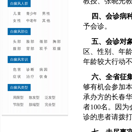
教授、张晓光教
白癜风人群
儿 童
青少年
男 性
四、会诊病
女 性
中老年
其 他
予会诊。
白癜风部位
五、会诊对
头 部
脸 部
颈 部
胸 部
腹 部
背 部
双 手
双 腿
区、性别、年
白癜风常识
年龄较大行动
危 害
诊 断
病 因
六、全省征
症 状
治 疗
饮 食
够有机会参加
白癜风类型
承办方的长春
局限型
散发型
泛发型
节段型
肢端型
完全型
者100名。因
诊的患者请拨