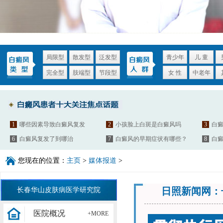
局限型
散发型
泛发型
青少年
儿 童
完全型
肢端型
节段型
女 性
中老年
1
哪些因素导致白癜风复发
2
小孩脸上白斑是白癜风吗
3
白
6
白癜风复发了到哪治
7
白癜风的早期症状有哪些？
8
白
您现在的位置：
主页
>
媒体报道
>
日照新闻网：
长春华山皮肤病医学研究院
医院概况
+MORE