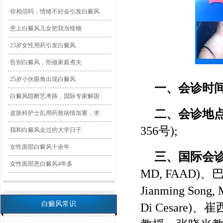
·你相信吗，情绪不好会引发白癜风
·患上白癜风儿女把我当怪物
·23岁女性用药引发白癜风
·告别白癜风，拒做家庭煮夫
·25岁小伙眼角出现白癜风
一、会诊时
·白癜风阻断艺考路，国际专家解困
二、会诊地
·皮肤科护士乱用药致病情加重，求
356号);
·我和白癜风走过的大学日子
·女性面部白癜风十余年
三、国际会
·女性面部患白癜风4年多
MD, FAAD)、巴
Jianming Son
白癜风常识
Di Cesare)、