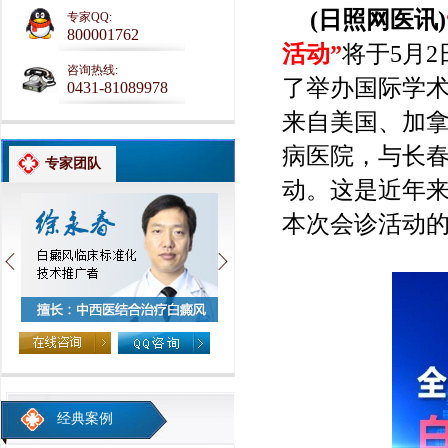
(日照网医讯)
专家QQ:
800001762
活动”
将于5月
咨询热线:
了举办国际学
0431-81089978
来自美国、加拿
病医院，与长
专家团队
动。这是近年
本次会诊活动
经典案例