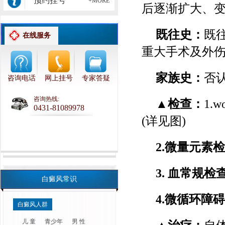
预约挂号
+MORE
后逐渐扩大、变
既往史：
既
在线服务
重大手术及外
家族史：
否
咨询电话
网上挂号
专家答疑
咨询热线:
▲检查：
1.
0431-81089978
(详见图)
2.微量元素
3. 血常规检
白癜风常识
4.微循环障
白癜风人群
儿 童
青少年
男 性