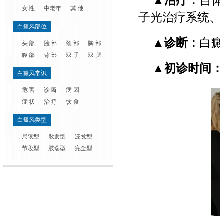
▲治疗：
自
女 性
中老年
其 他
子光治疗系统
白癜风部位
▲诊断：
白癜
头 部
脸 部
颈 部
胸 部
腹 部
背 部
双 手
双 腿
▲初诊时间
白癜风常识
危 害
诊 断
病 因
症 状
治 疗
饮 食
白癜风类型
局限型
散发型
泛发型
节段型
肢端型
完全型