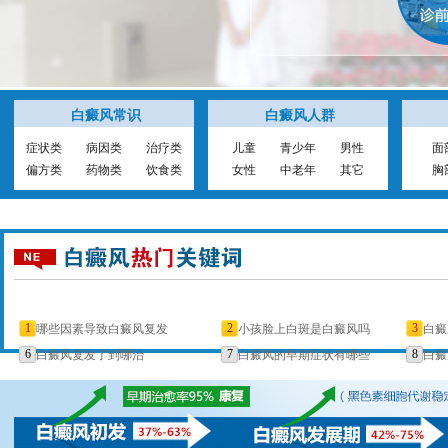
白癜风常识
白癜风人群
症状类
病因类
治疗类
儿童
青少年
男性
面
偏方类
药物类
饮食类
女性
中老年
其它
胸
1
2
3
哪些因素导致白癜风复发
小孩脸上白斑是白癜风吗
白癜
6
7
8
白癜风复发了到哪治
白癜风的早期症状有哪些
白癜