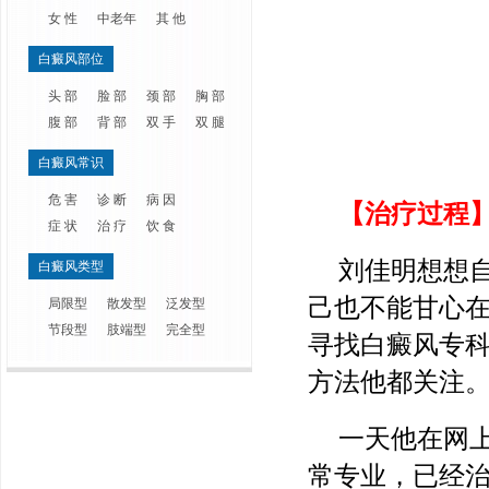
女 性
中老年
其 他
白癜风部位
头 部
脸 部
颈 部
胸 部
腹 部
背 部
双 手
双 腿
白癜风常识
危 害
诊 断
病 因
【治疗过程
症 状
治 疗
饮 食
刘佳明想想
白癜风类型
己也不能甘心
局限型
散发型
泛发型
节段型
肢端型
完全型
寻找白癜风专
方法他都关注
一天他在网
常专业，已经