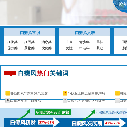
白癜风常识
白癜风人群
症状类
病因类
治疗类
儿童
青少年
男性
面
偏方类
药物类
饮食类
女性
中老年
其它
胸
1
2
3
哪些因素导致白癜风复发
小孩脸上白斑是白癜风吗
白癜
6
7
8
白癜风复发了到哪治
白癜风的早期症状有哪些
白癜