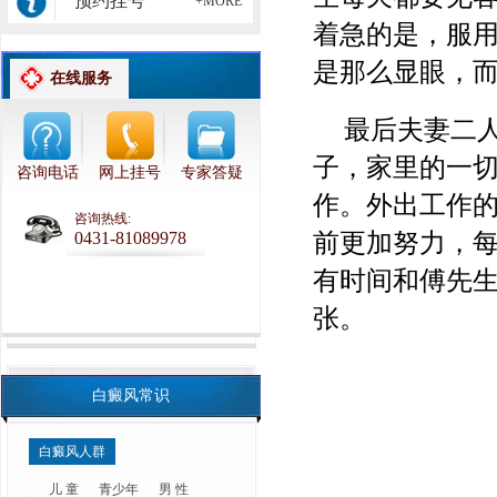
预约挂号
+MORE
着急的是，服
是那么显眼，
在线服务
最后夫妻二
子，家里的一
咨询电话
网上挂号
专家答疑
作。外出工作
咨询热线:
前更加努力，
0431-81089978
有时间和傅先
张。
白癜风常识
白癜风人群
儿 童
青少年
男 性