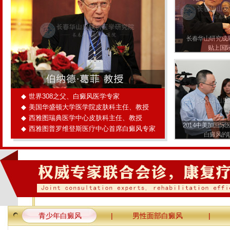
长春华山研究成
贴上国际
◆
世界308之父、白癜风医学专家
◆
美国华盛顿大学医学院皮肤科主任、教授
◆
西雅图瑞典医学中心皮肤科主任、教授
2014中美加国际
◆
西雅图普罗维登斯医疗中心首席白癜风专家
白癜风的
青少年白癜风
|
男性面部白癜风
|