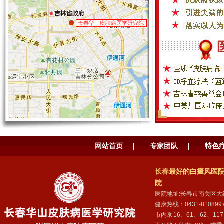
网站首页
|
专家团队
|
特色
长春最好的白癜风医院
院
医院地址:长春市南关区大
健康热线：0431-810899
市内乘16、61、62、117